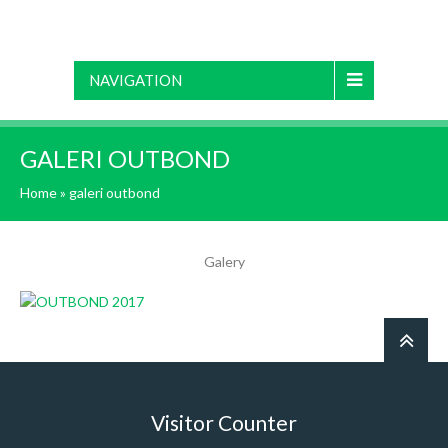
NAVIGATION
GALERI OUTBOND
Home
»
galeri outbond
Galery
Visitor Counter