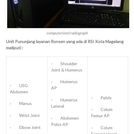
computerized radiograph
Unit Pununjang layanan Ronsen yang ada di RSI Kota Magelang
meliputi :
· Shoulder
Joint & Humerus
· Humerus
· USG
AP
Abdomen
· Pelvis
· Humerus
· Manus
Lateral
· Colum
· Wrist Joint
Femur AP
· Abdomen
Polos AP
· Elbow Joint
· Colum
Femur Lateral