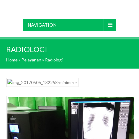
NAVIGATION
RADIOLOGI
Home
»
Pelayanan
»
Radiologi