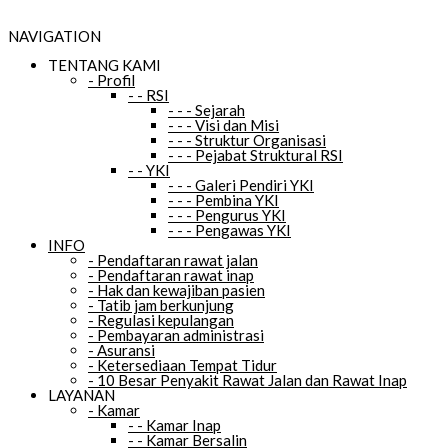
NAVIGATION
TENTANG KAMI
-
Profil
-
-
RSI
-
-
-
Sejarah
-
-
-
Visi dan Misi
-
-
-
Struktur Organisasi
-
-
-
Pejabat Struktural RSI
-
-
YKI
-
-
-
Galeri Pendiri YKI
-
-
-
Pembina YKI
-
-
-
Pengurus YKI
-
-
-
Pengawas YKI
INFO
-
Pendaftaran rawat jalan
-
Pendaftaran rawat inap
-
Hak dan kewajiban pasien
-
Tatib jam berkunjung
-
Regulasi kepulangan
-
Pembayaran administrasi
-
Asuransi
-
Ketersediaan Tempat Tidur
-
10 Besar Penyakit Rawat Jalan dan Rawat Inap
LAYANAN
-
Kamar
-
-
Kamar Inap
-
-
Kamar Bersalin