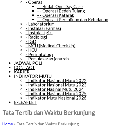
-
Operasi
-
-
Bedah One Day Care
-
-
Operasi Bedah Tulang
-
-
Operasi Katarak
-
-
Operasi Persalinan dan Kebidanan
-
Laboratorium
-
Instalasi Farmasi
-
Instalasi gizi
-
Radiologi
-
IGD
-
MCU (Medical Check Up)
-
HCU
-
Perinatologi
-
Pemulasaran jenazah
JADWAL POLI
CONTACT
KARIER
INDIKATOR MUTU
-
Indikator Nasional Mutu 2022
-
Indikator Nasional Mutu 2023
-
Indikator Nasinal Mutu 2024
-
Indikator Nasional Mutu 2025
-
Indikator Mutu Nasional 2026
E-LEAFLET
Tata Tertib dan Waktu Berkunjung
Home
»
Tata Tertib dan Waktu Berkunjung