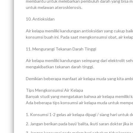
membantu untuk melebarkan pembuluh darah yang bisa men
untuk melawan aterosklerosis.
10. Antioksidan
Air kelapa memiliki kandungan antioksidan yang cukup bai
konsumsi buah ini. Pada saat mengkonsumsi obat, air ke
11. Mengurangi Tekanan Darah Tinggi
Air kelapa memiliki kandungan seimpang dari elektrolit s
mengakibatkan tekanan darah tinggi.
Demikian beberapa manfaat air kelapa muda yang kita ambi
Tips Mengkonsumsi Air Kelapa
Banyak studi yang mengatakan bahwa air kelapa memiliki 
Ada beberapa tips konsumsi air kelapa muda untuk mempe
Konsumsi 1-2 gelas air kelapa dipagi / siang hari untuk 
Jangan berikan pada bayi/ balita, ikuti saran dokter jika 
Jangan konsumsi pada malam hari sebelum tidur karena 