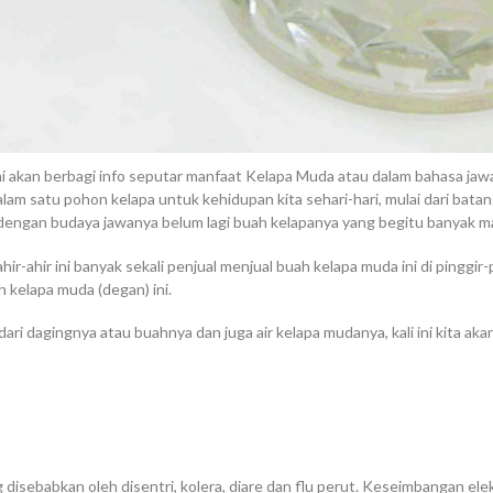
 ini akan berbagi info seputar manfaat Kelapa Muda atau dalam bahasa jaw
alam satu pohon kelapa untuk kehidupan kita sehari-hari, mulai dari bat
i dengan budaya jawanya belum lagi buah kelapanya yang begitu banyak m
ir-ahir ini banyak sekali penjual menjual buah kelapa muda ini di pinggir
kelapa muda (degan) ini.
dari dagingnya atau buahnya dan juga air kelapa mudanya, kali ini kita ak
disebabkan oleh disentri, kolera, diare dan flu perut. Keseimbangan elek