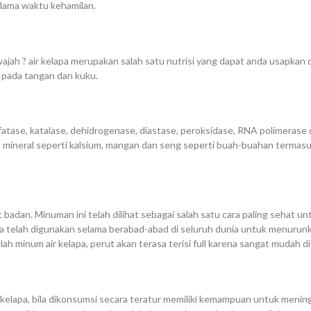
elama waktu kehamilan.
jah ? air kelapa merupakan salah satu nutrisi yang dapat anda usapkan di
 pada tangan dan kuku.
, fosfatase, katalase, dehidrogenase, diastase, peroksidase, RNA polime
h mineral seperti kalsium, mangan dan seng seperti buah-buahan termasuk
t badan. Minuman ini telah dilihat sebagai salah satu cara paling seha
a telah digunakan selama berabad-abad di seluruh dunia untuk menurunka
 minum air kelapa, perut akan terasa terisi full karena sangat mudah d
kelapa, bila dikonsumsi secara teratur memiliki kemampuan untuk meningk