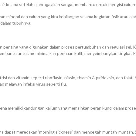
ir kelapa setelah olahraga akan sangat membantu untuk mengisi cairan 
 mineral dan cairan yang kita kehilangan selama kegiatan fisik atau ol
 dalam tubuhnya.
n penting yang digunakan dalam proses pertumbuhan dan regulasi sel. Kad
 membantu untuk meminimalkan penuaan kulit, menyeimbangkan tingkat PH
trisi dan vitamin seperti riboflavin, niasin, thiamin & piridoksin, dan folat.
melawan infeksi virus seperti flu.
rena memiliki kandungan kalium yang memainkan peran kunci dalam proses
na dapat meredakan ‘morning sickness’ dan mencegah muntah-muntah. Se