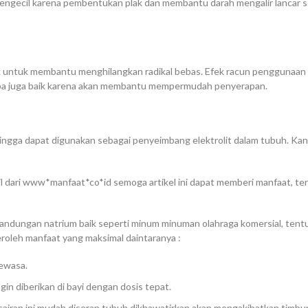
gecil karena pembentukan plak dan membantu darah mengalir lancar se
k untuk membantu menghilangkan radikal bebas. Efek racun penggunaan ant
lapa juga baik karena akan membantu mempermudah penyerapan.
ehingga dapat digunakan sebagai penyeimbang elektrolit dalam tubuh. Kan
l dari www*manfaat*co*id semoga artikel ini dapat memberi manfaat, ter
kandungan natrium baik seperti minum minuman olahraga komersial, ten
roleh manfaat yang maksimal daintaranya :
dewasa.
ingin diberikan di bayi dengan dosis tepat.
cairan ini mudah diserap tubuh dikhawatirkan akan mengakibatkan timbu