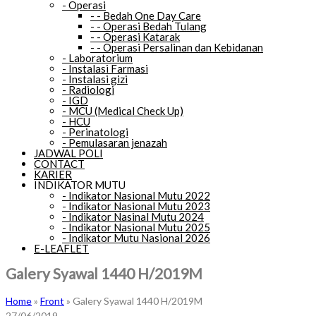
-
Operasi
-
-
Bedah One Day Care
-
-
Operasi Bedah Tulang
-
-
Operasi Katarak
-
-
Operasi Persalinan dan Kebidanan
-
Laboratorium
-
Instalasi Farmasi
-
Instalasi gizi
-
Radiologi
-
IGD
-
MCU (Medical Check Up)
-
HCU
-
Perinatologi
-
Pemulasaran jenazah
JADWAL POLI
CONTACT
KARIER
INDIKATOR MUTU
-
Indikator Nasional Mutu 2022
-
Indikator Nasional Mutu 2023
-
Indikator Nasinal Mutu 2024
-
Indikator Nasional Mutu 2025
-
Indikator Mutu Nasional 2026
E-LEAFLET
Galery Syawal 1440 H/2019M
Home
»
Front
»
Galery Syawal 1440 H/2019M
27/06/2019