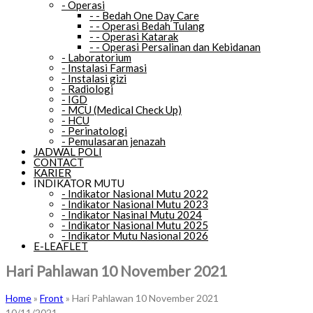
-
Operasi
-
-
Bedah One Day Care
-
-
Operasi Bedah Tulang
-
-
Operasi Katarak
-
-
Operasi Persalinan dan Kebidanan
-
Laboratorium
-
Instalasi Farmasi
-
Instalasi gizi
-
Radiologi
-
IGD
-
MCU (Medical Check Up)
-
HCU
-
Perinatologi
-
Pemulasaran jenazah
JADWAL POLI
CONTACT
KARIER
INDIKATOR MUTU
-
Indikator Nasional Mutu 2022
-
Indikator Nasional Mutu 2023
-
Indikator Nasinal Mutu 2024
-
Indikator Nasional Mutu 2025
-
Indikator Mutu Nasional 2026
E-LEAFLET
Hari Pahlawan 10 November 2021
Home
»
Front
»
Hari Pahlawan 10 November 2021
10/11/2021