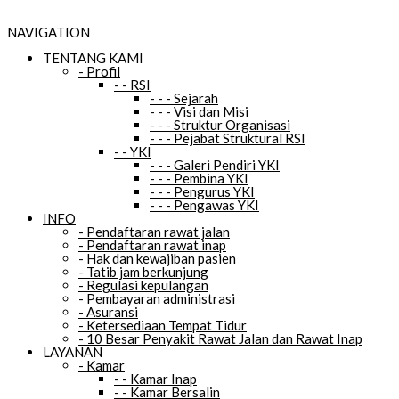
NAVIGATION
TENTANG KAMI
-
Profil
-
-
RSI
-
-
-
Sejarah
-
-
-
Visi dan Misi
-
-
-
Struktur Organisasi
-
-
-
Pejabat Struktural RSI
-
-
YKI
-
-
-
Galeri Pendiri YKI
-
-
-
Pembina YKI
-
-
-
Pengurus YKI
-
-
-
Pengawas YKI
INFO
-
Pendaftaran rawat jalan
-
Pendaftaran rawat inap
-
Hak dan kewajiban pasien
-
Tatib jam berkunjung
-
Regulasi kepulangan
-
Pembayaran administrasi
-
Asuransi
-
Ketersediaan Tempat Tidur
-
10 Besar Penyakit Rawat Jalan dan Rawat Inap
LAYANAN
-
Kamar
-
-
Kamar Inap
-
-
Kamar Bersalin