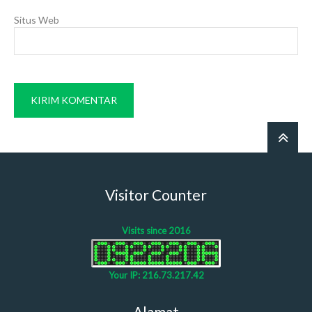
Situs Web
Visitor Counter
Visits since 2016
Your IP: 216.73.217.42
Alamat