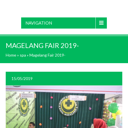
NAVIGATION
MAGELANG FAIR 2019-
Home
»
spa
»
Magelang Fair 2019-
15/05/2019