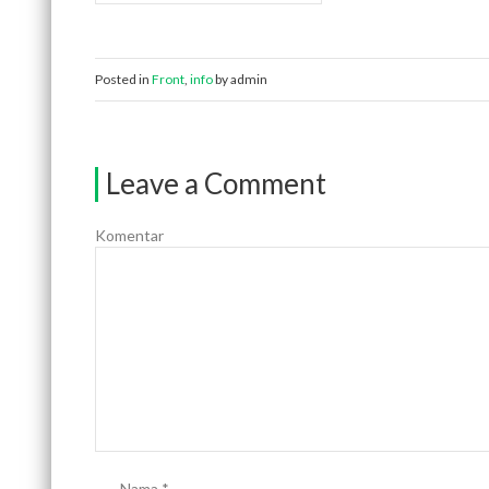
Posted in
Front
,
info
by admin
Leave a Comment
Komentar
Nama
*