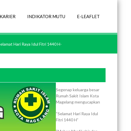
KARIER
INDIKATOR MUTU
E-LEAFLET
elamat Hari Raya Idul Fitri 1440 H-
Segenap keluarga besar
Rumah Sakit Islam Kota
Magelang mengucapkan
“Selamat Hari Raya Idul
Fitri 1440 H”