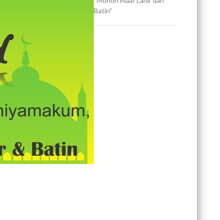
“Mohon Maaf Lahir dan
Batin”