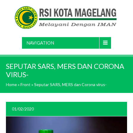
NAVIGATION
SEPUTAR SARS, MERS DAN CORONA
VIRUS-
Home
»
Front
»
Seputar SARS, MERS dan Corona virus-
01/02/2020