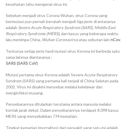
kesehatan tahu mengenai virus ini.
Sebelum menjadi virus Corona Wuhan, virus Corona yang
bermutasi pun pernah berubah menjadi tiga jenis di antaranya
adalah
Severe Acute Respiratory Syndrom (SARS),
Middle East
Respiratory Syndrome (MERS)
,
dan kasus yang beberapa waktu
lalu menimpa China,
Wuhan Coronavirus
atau sebutan lain
nCov
.
Tentunya setiap jenis hasil mutasi virus Korona ini berbeda satu
sama lainnya diantaranya :
SARS (SARS CoV)
Mutasi pertama virus Korona adalah Severe Acute Respiratory
Syndrom (SARS) yang pertama kali terjadi di China Selatan pada
2002. Virus ini diyakini menyebar melalui kelelawar dan
menginfeksi musang.
Penyebarannya ditularkan terutama antara manusia melalui
kontak jarak dekat. Dalam penyebarannya terdapat 8.098 kasus
MERS yang menyebabkan 774 kematian.
Tingkat kematian (mortalitas) dari penyakit yang satu ini adalah