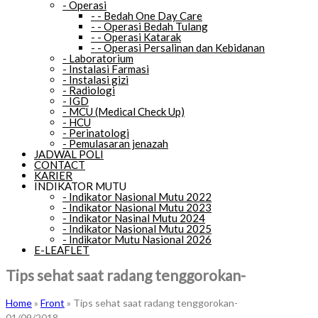
-
Operasi
-
-
Bedah One Day Care
-
-
Operasi Bedah Tulang
-
-
Operasi Katarak
-
-
Operasi Persalinan dan Kebidanan
-
Laboratorium
-
Instalasi Farmasi
-
Instalasi gizi
-
Radiologi
-
IGD
-
MCU (Medical Check Up)
-
HCU
-
Perinatologi
-
Pemulasaran jenazah
JADWAL POLI
CONTACT
KARIER
INDIKATOR MUTU
-
Indikator Nasional Mutu 2022
-
Indikator Nasional Mutu 2023
-
Indikator Nasinal Mutu 2024
-
Indikator Nasional Mutu 2025
-
Indikator Mutu Nasional 2026
E-LEAFLET
Tips sehat saat radang tenggorokan-
Home
»
Front
»
Tips sehat saat radang tenggorokan-
01/09/2018