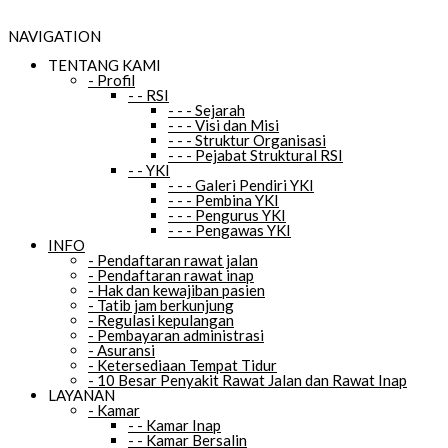
NAVIGATION
TENTANG KAMI
-
Profil
-
-
RSI
-
-
-
Sejarah
-
-
-
Visi dan Misi
-
-
-
Struktur Organisasi
-
-
-
Pejabat Struktural RSI
-
-
YKI
-
-
-
Galeri Pendiri YKI
-
-
-
Pembina YKI
-
-
-
Pengurus YKI
-
-
-
Pengawas YKI
INFO
-
Pendaftaran rawat jalan
-
Pendaftaran rawat inap
-
Hak dan kewajiban pasien
-
Tatib jam berkunjung
-
Regulasi kepulangan
-
Pembayaran administrasi
-
Asuransi
-
Ketersediaan Tempat Tidur
-
10 Besar Penyakit Rawat Jalan dan Rawat Inap
LAYANAN
-
Kamar
-
-
Kamar Inap
-
-
Kamar Bersalin